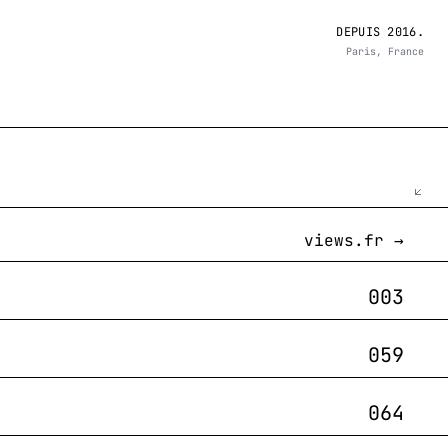
DEPUIS 2016.
Paris, France
views.fr →
003
059
064