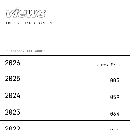
Aller au contenu principal
ARCHIVE.INDEX.SYSTEM
CHOISISSEZ UNE ANNÉE
2026
views.fr →
2025
003
2024
059
2023
064
2022