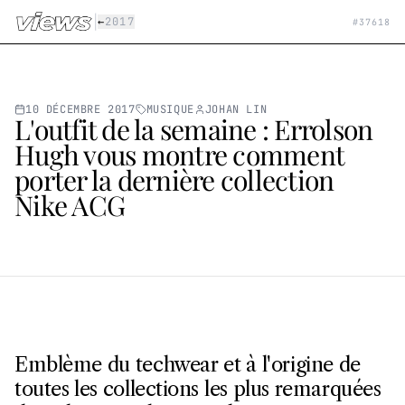
Aller au contenu principal
|
←
2017
#
37618
10 DÉCEMBRE 2017
MUSIQUE
JOHAN LIN
L'outfit de la semaine : Errolson
Hugh vous montre comment
porter la dernière collection
Nike ACG
Emblème du techwear et à l'origine de
toutes les collections les plus remarquées