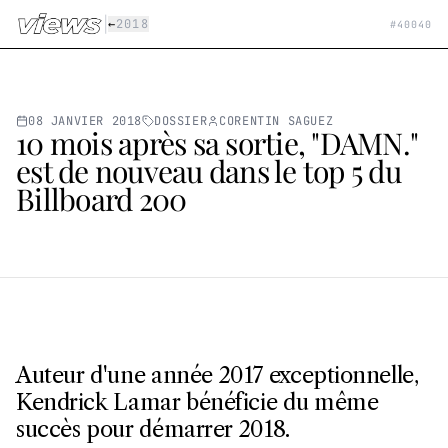
Aller au contenu principal
|
←
2018
#
40040
08 JANVIER 2018
DOSSIER
CORENTIN SAGUEZ
10 mois après sa sortie, "DAMN."
est de nouveau dans le top 5 du
Billboard 200
Auteur d'une année 2017 exceptionnelle,
Kendrick Lamar bénéficie du même
succès pour démarrer 2018.