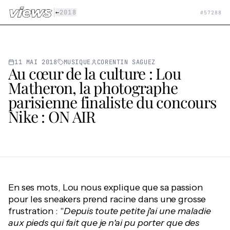
Aller au contenu principal
|
←
2018
#
57288
11 MAI 2018
MUSIQUE
CORENTIN SAGUEZ
Au cœur de la culture : Lou
Matheron, la photographe
parisienne finaliste du concours
Nike : ON AIR
En ses mots, Lou nous explique que sa passion
pour les sneakers prend racine dans une grosse
frustration : "
Depuis toute petite j'ai une maladie
aux pieds qui fait que je n'ai pu porter que des