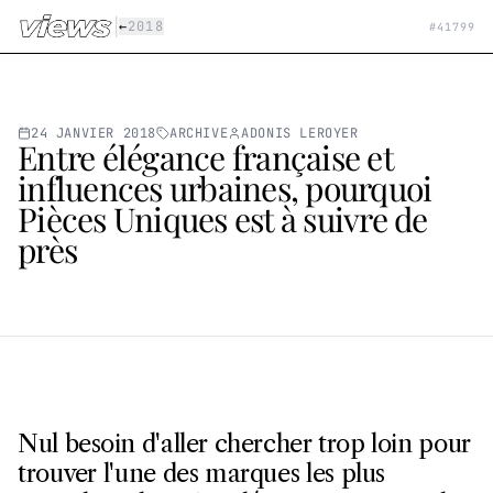
Aller au contenu principal
|
←
2018
#
41799
24 JANVIER 2018
ARCHIVE
ADONIS LEROYER
Entre élégance française et
influences urbaines, pourquoi
Pièces Uniques est à suivre de
près
Nul besoin d'aller chercher trop loin pour
trouver l'une des marques les plus