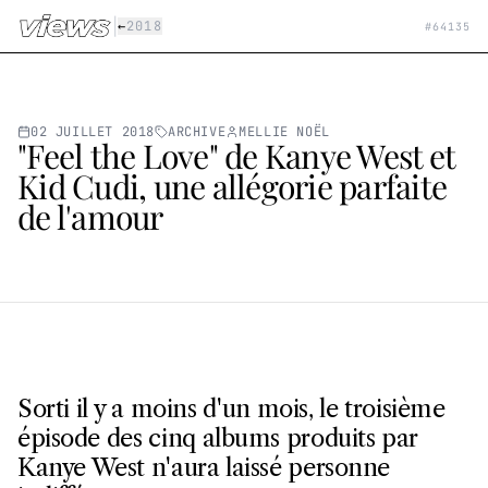
Aller au contenu principal
|
←
2018
#
64135
02 JUILLET 2018
ARCHIVE
MELLIE NOËL
"Feel the Love" de Kanye West et
Kid Cudi, une allégorie parfaite
de l'amour
Sorti il y a moins d'un mois, le troisième
épisode des cinq albums produits par
Kanye West n'aura laissé personne