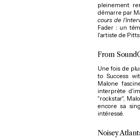
pleinement re
démarre par Mac
cours de l'inter
Fader : un tém
l'artiste de Pitt
From SoundCl
Une fois de pl
to Success wit
Malone fascin
interprète d'i
"rockstar", Mal
encore sa sing
intéressé.
Noisey Atlan