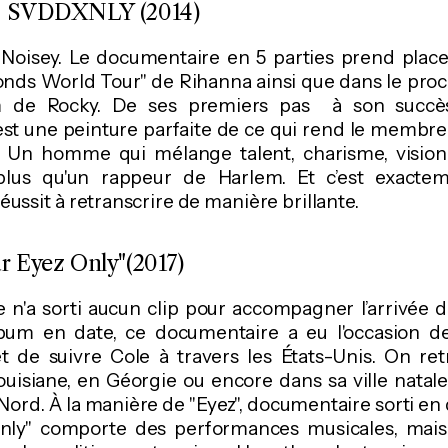
: SVDDXNLY (2014)
 Noisey. Le documentaire en 5 parties prend place
nds World Tour" de Rihanna ainsi que dans le proce
 de Rocky. De ses premiers pas à son succès 
st une peinture parfaite de ce qui rend le membr
. Un homme qui mélange talent, charisme, vision 
plus qu'un rappeur de Harlem. Et c’est exacte
ussit à retranscrire de manière brillante.
ur Eyez Only"(2017)
e n'a sorti aucun clip pour accompagner l’arrivée 
bum en date, ce documentaire a eu l'occasion de
t de suivre Cole à travers les États-Unis. On retr
uisiane, en Géorgie ou encore dans sa ville natale
Nord. À la manière de "Eyez", documentaire sorti e
nly" comporte des performances musicales, mais 