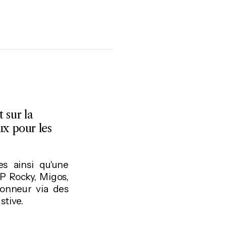
 sur la
ux pour les
es ainsi qu'une
P Rocky, Migos,
honneur via des
tive.