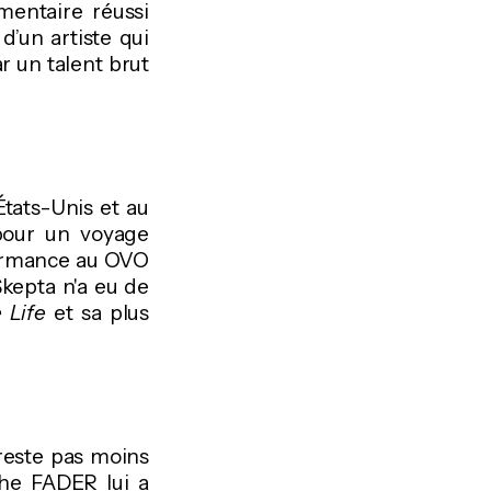
mentaire réussi
d’un artiste qui
r un talent brut
États-Unis et au
 pour un voyage
formance au OVO
kepta n'a eu de
 Life
et sa plus
reste pas moins
The FADER lui a