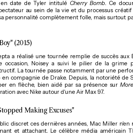
en date de Tyler intitulé
Cherry Bomb
. Ce docu
pectateur au sein de la vie et du processus créatif 
sa personnalité complètement folle, mais surtout pa
Boy" (2015)
kepta a réalisé une tournée remplie de succès aux 
e occasion, Noisey a suivi le pilier de la grime
structif. La tournée passe notamment par une per
o en compagnie de Drake. Depuis, la notoriété de S
er en flèche, bien aidé par sa présence sur
More
ration avec Nike autour d'une Air Max 97.
"Stopped Making Excuses"
lic discret ces dernières années, Mac Miller n'en 
cinant et attachant. Le célèbre média américain 