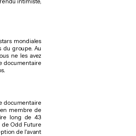
rendu intimiste,
rstars mondiales
s du groupe. Au
ous ne les avez
 ce documentaire
s.
, le documentaire
ncien membre de
aire long de 43
s de Odd Future
ption de l'avant