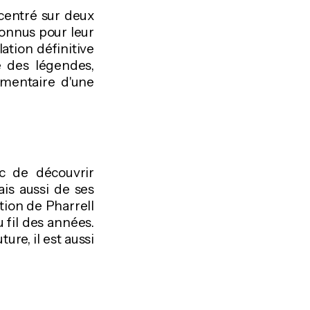
ncentré sur deux
connus pour leur
lation définitive
e des légendes,
umentaire d'une
ic de découvrir
is aussi de ses
ation de Pharrell
 fil des années.
re, il est aussi