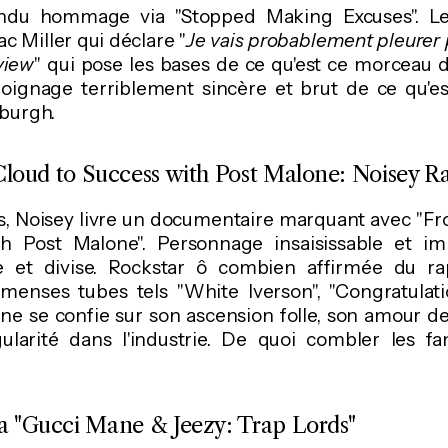
ndu hommage via "Stopped Making Excuses". L
 Miller qui déclare "
Je vais probablement pleurer p
view
" qui pose les bases de ce qu'est ce morceau d
oignage terriblement sincère et brut de ce qu'est
sburgh.
oud to Success with Post Malone: Noisey R
us, Noisey livre un documentaire marquant avec "
h Post Malone". Personnage insaisissable et imp
e et divise. Rockstar ô combien affirmée du ra
mmenses tubes tels "White Iverson", "Congratulat
one se confie sur son ascension folle, son amour 
ularité dans l'industrie. De quoi combler les fa
ta "Gucci Mane & Jeezy: Trap Lords"