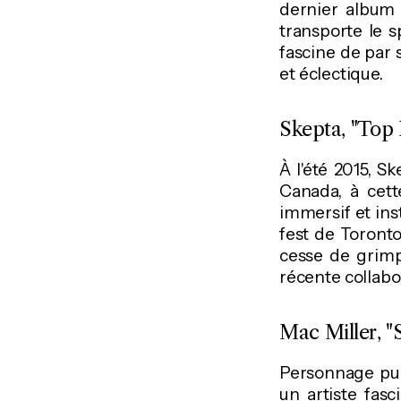
dernier album 
transporte le s
fascine de par 
et éclectique.
Skepta, "Top 
À l'été 2015, S
Canada, à cett
immersif et in
fest de Toront
cesse de grimp
récente collabo
Mac Miller, 
Personnage pub
un artiste fas