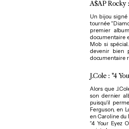
A$AP Rocky 
Un bijou signé
tournée "Diamo
premier album
documentaire e
Mob si spécial
devenir bien 
documentaire ré
J.Cole : "4 Yo
Alors que J.Col
son dernier al
puisqu'il perme
Ferguson, en Lo
en Caroline du 
"4 Your Eyez O