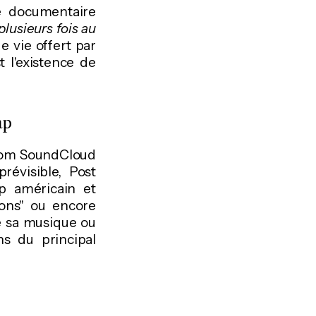
e documentaire
lusieurs fois au
e vie offert par
 l'existence de
ap
From SoundCloud
révisible, Post
p américain et
ions" ou encore
de sa musique ou
ns du principal