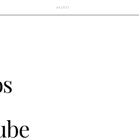
#
42937
os
ube