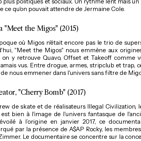
 plus politiques et sociaux. Un rythme lent mais un 
de ce qu'on pouvait attendre de Jermaine Cole.
a "Meet the Migos" (2015)
poque où Migos n'était encore pas le trio de supe
urd'hui, "Meet the Migos" nous emmène aux origine
a, on y retrouve Quavo, Offset et Takeoff comme v
mais vus. Entre drogue, armes, stripclub et trap,
de nous emmener dans l'univers sans filtre de Migo
eator, "Cherry Bomb" (2017)
rew de skate et de réalisateurs Illegal Civilization
est bien à l'image de l'univers fantasque de l'a
voilé à l’origine en janvier 2017, ce document
rqué par la présence de A$AP Rocky, les membre
Zimmer. Le documentaire se concentre sur la conce