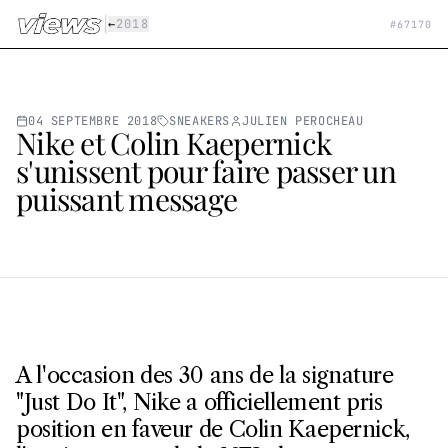
Aller au contenu principal
|
←
2018
#
67170
04 SEPTEMBRE 2018
SNEAKERS
JULIEN PEROCHEAU
Nike et Colin Kaepernick
s'unissent pour faire passer un
puissant message
A l'occasion des 30 ans de la signature
"Just Do It", Nike a officiellement pris
position en faveur de Colin Kaepernick,