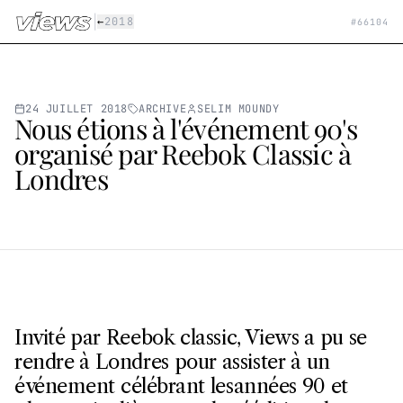
Aller au contenu principal
|
←
2018
#
66104
24 JUILLET 2018
ARCHIVE
SELIM MOUNDY
Nous étions à l'événement 90's
organisé par Reebok Classic à
Londres
Invité par Reebok classic, Views a pu se
rendre à Londres pour assister à un
événement célébrant lesannées 90 et