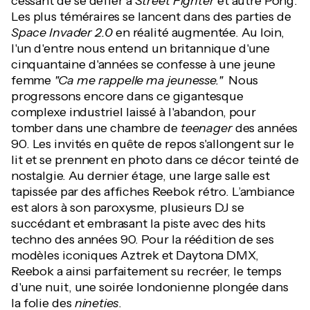
cessant de se défier à
Street Fighter
et autre Pong.
Les plus téméraires se lancent dans des parties de
Space Invader 2.0
en réalité augmentée. Au loin,
l'un d'entre nous entend un britannique d'une
cinquantaine d'années se confesse à une jeune
femme
"Ca me rappelle ma jeunesse."
Nous
progressons encore dans ce gigantesque
complexe industriel laissé à l'abandon, pour
tomber dans une chambre de
teenager
des années
90. Les invités en quête de repos s'allongent sur le
lit et se prennent en photo dans ce décor teinté de
nostalgie. Au dernier étage, une large salle est
tapissée par des affiches Reebok rétro. L’ambiance
est alors à son paroxysme, plusieurs DJ se
succédant et embrasant la piste avec des hits
techno des années 90. Pour la réédition de ses
modèles iconiques Aztrek et Daytona DMX,
Reebok a ainsi parfaitement su recréer, le temps
d'une nuit, une soirée londonienne plongée dans
la folie des
nineties
.