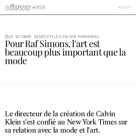
Aller au contenu principal
|
←
2018
#
71677
25 OCTOBRE 2018
STYLE
JULIEN PEROCHEAU
Pour Raf Simons, l'art est
beaucoup plus important que la
mode
Le directeur de la création de Calvin
Klein s'est confié au New York Times sur
sa relation avec la mode et l'art.