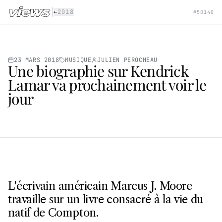
Aller au contenu principal
|
←
2018
#
50140
23 MARS 2018
MUSIQUE
JULIEN PEROCHEAU
Une biographie sur Kendrick
Lamar va prochainement voir le
jour
L'écrivain américain Marcus J. Moore
travaille sur un livre consacré à la vie du
natif de Compton.