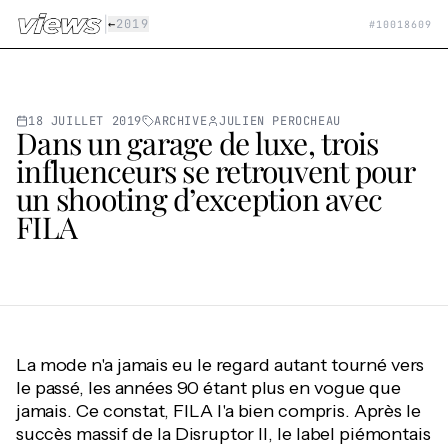
Aller au contenu principal
|
←
2019
#
10018609
18 JUILLET 2019
ARCHIVE
JULIEN PEROCHEAU
Dans un garage de luxe, trois
influenceurs se retrouvent pour
un shooting d’exception avec
FILA
La mode n'a jamais eu le regard autant tourné vers
le passé, les années 90 étant plus en vogue que
jamais. Ce constat, FILA l'a bien compris. Après le
succès massif de la Disruptor II, le label piémontais