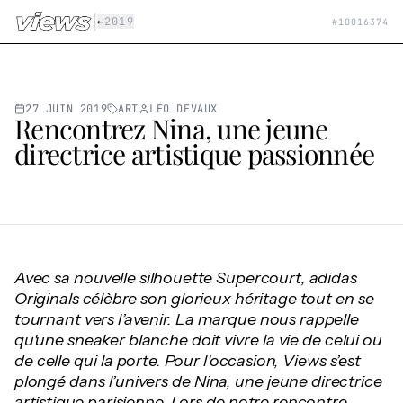
Aller au contenu principal
|
←
2019
#
10016374
27 JUIN 2019
ART
LÉO DEVAUX
Rencontrez Nina, une jeune
directrice artistique passionnée
Avec sa nouvelle silhouette Supercourt, adidas
Originals célèbre son glorieux héritage tout en se
tournant vers l’avenir. La marque nous rappelle
qu'une sneaker blanche doit vivre la vie de celui ou
de celle qui la porte. Pour l'occasion, Views s’est
plongé dans l’univers de Nina, une jeune directrice
artistique parisienne. Lors de notre rencontre,