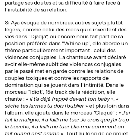
partage ses doutes et sa difficulté à faire face à
l’instabilité de sa relation.
Si Aya évoque de nombreux autres sujets plutôt
légers, comme celui des mecs qui s’inventent des
vies dans "Djadja", ou encore nous fait part de sa
position préférée dans "Whine up", elle aborde un
thème particulièrement important : celui des
violences conjugales. La chanteuse ayant déclaré
avoir elle-même subit des violences conjugales
par le passé met en garde contre les relations de
couples toxiques et contre les rapports de
domination qui se jouent dans l’intimité. Dans le
morceau "Idiot", 15e track de la réédition, elle
chante : «
il t’a déjà frappé devant ton baby
», «
sèche tes larmes tu dois l’oublier
» et plus loin dans
l’album, elle ajoute dans le morceau "Claqué" : «
J'ai
fait la maligne, il a failli me tuer Je crois que j'ai trop
la bouche, il a failli me tuer Dis-moi comment on
fait quand c'est cramé
». Tout au long de ce projet,