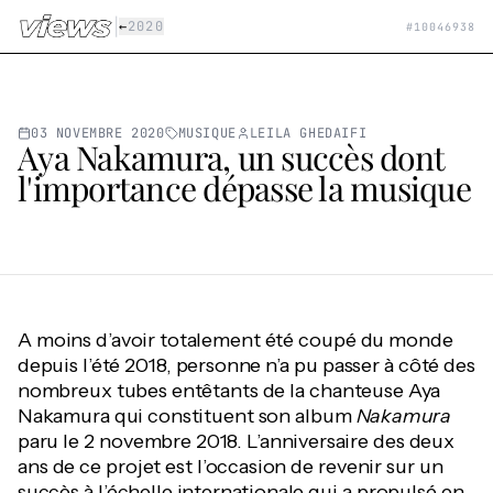
Aller au contenu principal
|
←
2020
#
10046938
03 NOVEMBRE 2020
MUSIQUE
LEILA GHEDAIFI
Aya Nakamura, un succès dont
l'importance dépasse la musique
A moins d’avoir totalement été coupé du monde
depuis l’été 2018, personne n’a pu passer à côté des
nombreux tubes entêtants de la chanteuse Aya
Nakamura qui constituent son album
Nakamura
paru le 2 novembre 2018. L’anniversaire des deux
ans de ce projet est l’occasion de revenir sur un
succès à l’échelle internationale qui a propulsé en