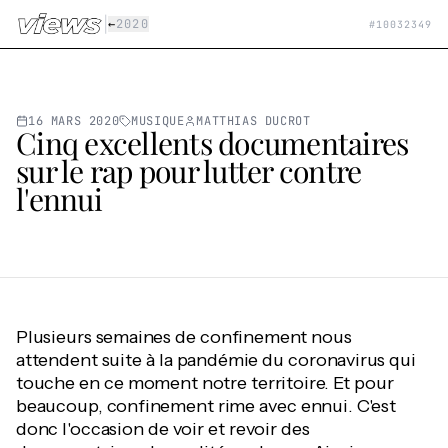
Aller au contenu principal
|
←
2020
#
10032349
16 MARS 2020
MUSIQUE
MATTHIAS DUCROT
Cinq excellents documentaires
sur le rap pour lutter contre
l'ennui
Plusieurs semaines de confinement nous
attendent suite à la pandémie du coronavirus qui
touche en ce moment notre territoire. Et pour
beaucoup, confinement rime avec ennui. C'est
donc l'occasion de voir et revoir des