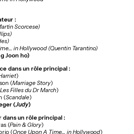
ateur :
artin Scorcese)
lips)
des)
e... in Hollywood (Quentin Tarantino)
g Joon ho)
ce dans un rôle principal :
Harriet
)
son (
Marriage Story
)
Les Filles du Dr March
)
n (
Scandale
)
eger (
Judy
)
 dans un rôle principal :
as (
Pain & Glory
)
rio (
Once Upon A Time... in Hollywood
)