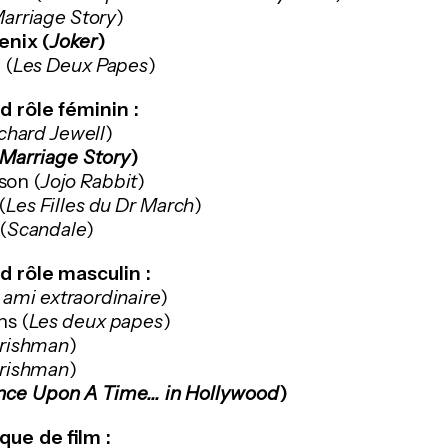
arriage Story
)
enix (
Joker
)
 (
Les Deux Papes
)
d rôle féminin :
chard Jewell
)
Marriage Story
)
son (
Jojo Rabbit
)
(
Les Filles du Dr March
)
(
Scandale
)
d rôle masculin :
 ami extraordinaire
)
s (
Les deux papes
)
Irishman
)
Irishman
)
ce Upon A Time... in Hollywood
)
que de film :