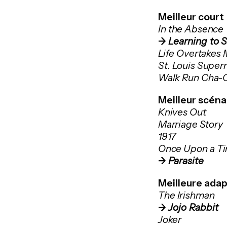
Meilleur cour
In the Absence
->
Learning to S
Life Overtakes
St. Louis Supe
Walk Run Cha-
Meilleur scénar
Knives Out
Marriage Story
1917
Once Upon a Tim
->
Parasite
Meilleure adap
The Irishman
->
Jojo Rabbit
Joker