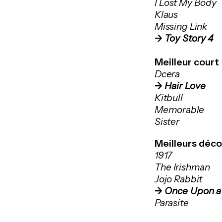
I Lost My Body
Klaus
Missing Link
->
Toy Story 4
Meilleur court
Dcera
->
Hair Love
Kitbull
Memorable
Sister
Meilleurs déco
1917
The Irishman
Jojo Rabbit
->
Once Upon a 
Parasite