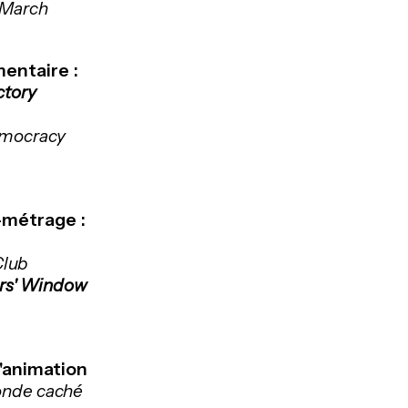
r March
entaire :
ctory
emocracy
-métrage :
Club
rs' Window
d'animation
onde caché