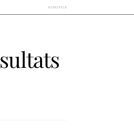
#
10029518
sultats