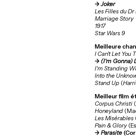
->
Joker
Les Filles du D
Marriage Story
1917
Star Wars 9
Meilleure chan
I Can't Let You
->
(I'm Gonna)
I'm Standing W
Into the Unkn
Stand Up
(
Harri
Meilleur film é
Corpus Christi
(
Honeyland
(Ma
Les Misérables
Pain & Glory
(E
->
Parasite
(Cor