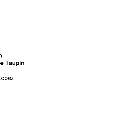
n
ie Taupin
Lopez