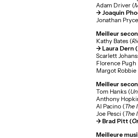
Adam Driver (
M
->
Joaquin Pho
Jonathan Pryce
Meilleur secon
Kathy Bates (
Ri
-> Laura Dern (
Scarlett Johans
Florence Pugh 
Margot Robbie 
Meilleur secon
Tom Hanks (
Un
Anthony Hopkin
Al Pacino (
The 
Joe Pesci (
The 
-> Brad Pitt (
On
Meilleure musi