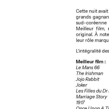
Cette nuit avai
grands gagnants
sud-coréenne 
Meilleur film, 
original. À no
leur rôle marq
L'intégralité de
Meilleur film :
Le Mans 66
The Irishman
Jojo Rabbit
Joker
Les Filles du D
Marriage Story
1917
Once Upon A Ti