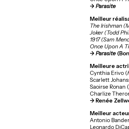
->
Parasite
Meilleur réalis
The Irishman (M
Joker (Todd Phil
1917 (Sam Men
Once Upon A Tim
->
Parasite
(Bon
Meilleure actri
Cynthia Erivo (
Scarlett Johans
Saoirse Ronan (
Charlize Thero
->
Renée Zellw
Meilleur acteur
Antonio Bander
Leonardo DiCap