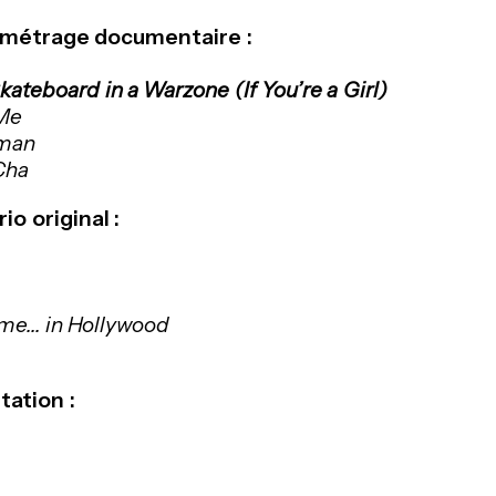
t métrage documentaire :
kateboard in a Warzone (If You’re a Girl)
 Me
rman
Cha
io original :
e... in Hollywood
tation :