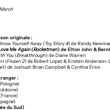
r March
son originale :
 Throw Yourself Away
(
Toy Story 4
) de Randy Newma
 Love Me Again
(
Rocketman
) de Elton John & Bern
ith You
(
Breakthrough
) de Diane Warren
own
(
Frozen 2
) de Robert Lopez & Kristen Anderson-
et
) de Joshuah Brian Campbell & Cynthia Erivo
tranger :
Pologne)
cédoine)
(France)
spagne)
ée du Sud)