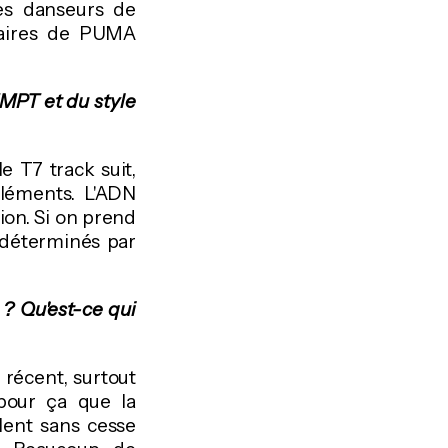
es danseurs de
paires de PUMA
EMPT et du style
e T7 track suit,
léments. L'ADN
ion. Si on prend
à déterminés par
? Qu'est-ce qui
récent, surtout
pour ça que la
ulent sans cesse