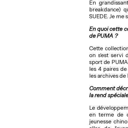
En grandissan
breakdance) q
SUEDE. Je me so
En quoi cette c
de PUMA ?
Cette collectio
on s'est serv
sport de PUMA e
les 4 paires de
les archives d
Comment décrir
la rend spécial
Le développeme
en terme de c
jeunesse chinoi