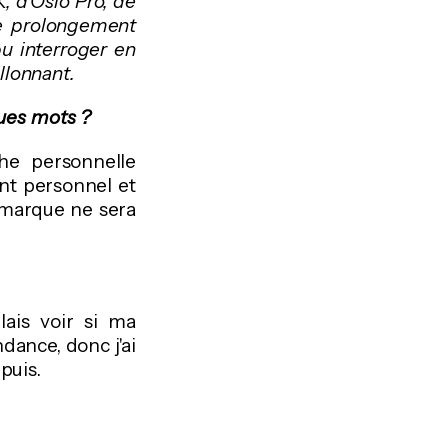
 d'Oslo Pro, de
e prolongement
u interroger en
llonnant.
ues mots ?
he personnelle
t personnel et
a marque ne sera
ulais voir si ma
dance, donc j'ai
puis.