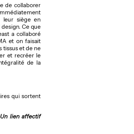
e de collaborer
i immédiatement
s leur siège en
e design. Ce que
ast a collaboré
A et on faisait
s tissus et de ne
r et recréer le
tégralité de la
res qui sortent
n lien affectif