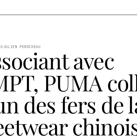
JULIEN PEROCHEAU
ssociant avec
PT, PUMA col
'un des fers de 
eetwear chinoi