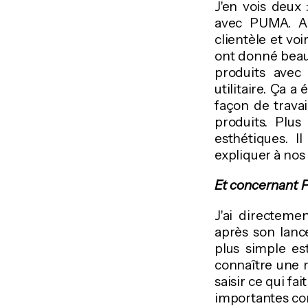
J'en vois deux 
avec PUMA. Ap
clientèle et voi
ont donné beauc
produits avec 
utilitaire. Ça 
façon de travai
produits. Plu
esthétiques. 
expliquer à no
Et concernant
J'ai directeme
après son lanc
plus simple es
connaître une 
saisir ce qui fa
importantes com