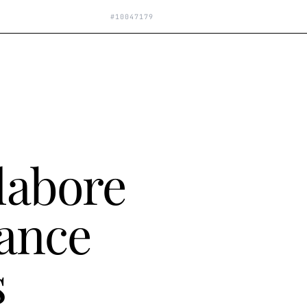
#
10047179
labore
lance
s