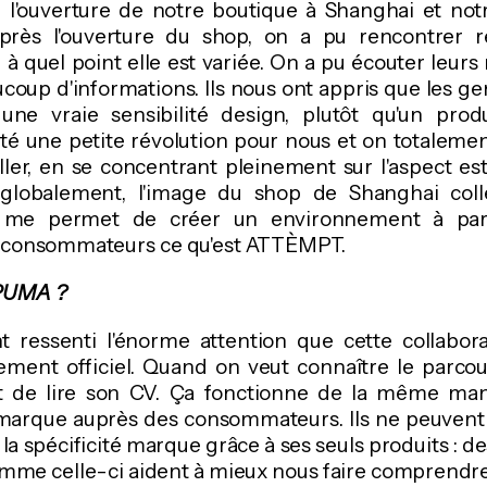
: l'ouverture de notre boutique à Shanghai et not
rès l'ouverture du shop, on a pu rencontrer r
r à quel point elle est variée. On a pu écouter leurs 
oup d'informations. Ils nous ont appris que les ge
une vraie sensibilité design, plutôt qu'un pro
a été une petite révolution pour nous et on totalem
ller, en se concentrant pleinement sur l'aspect e
s globalement, l'image du shop de Shanghai col
Il me permet de créer un environnement à par
s consommateurs ce qu'est ATTÈMPT.
 PUMA ?
nt ressenti l'énorme attention que cette collabora
ement officiel. Quand on veut connaître le parcour
t de lire son CV. Ça fonctionne de la même man
marque auprès des consommateurs. Ils ne peuvent
it la spécificité marque grâce à ses seuls produits : d
me celle-ci aident à mieux nous faire comprendre 