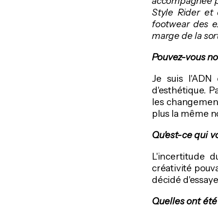
accompagnée pa
Style Rider e
footwear des e
marge de la sor
Pouvez-vous no
Je suis l'ADN
d'esthétique.
les changements
plus la même no
Qu'est-ce qui v
L'incertitude d
créativité pouv
décidé d'essayer
Quelles ont été