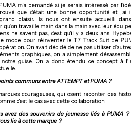
PUMA m'a demandé si je serais intéressé par l'idé
 trouvé que c'était une bonne opportunité et j'a
grand plaisir. Ils nous ont ensuite accueilli dan
 qu'on travaille main dans la main avec leur équip
ns ne savent pas, c'est qu'il y a deux ans, Hypebe
de mode pour réinventer le T7 Track Suit de PUM
opération. On avait décidé de ne pas utiliser d'autre
éléments graphiques, on a simplement désassemble
notre guise. On a donc étendu ce concept à l'in
tuelle.
s points communs entre ATTEMPT et PUMA ?
arques courageuses, qui osent raconter des histoi
comme c'est le cas avec cette collaboration.
s avez des souvenirs de jeunesse liés à PUMA ? U
vous lie à cette marque ?