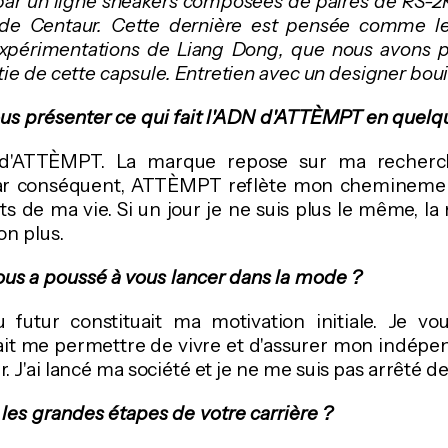
r un ligne sneakers composées de paires de RS-2K,
t de Centaur. Cette dernière est pensée comme l
xpérimentations de Liang Dong, que nous avons p
tie de cette capsule. Entretien avec un designer boui
us présenter ce qui fait l'ADN d'ATTÈMPT en quelq
 d'ATTÈMPT. La marque repose sur ma recherc
 Par conséquent, ATTÈMPT reflète mon cheminemen
 de ma vie. Si un jour je ne suis plus le même, l
n plus.
ous a poussé à vous lancer dans la mode ?
u futur constituait ma motivation initiale. Je vo
ait me permettre de vivre et d'assurer mon indépen
. J'ai lancé ma société et je ne me suis pas arrêté de
 les grandes étapes de votre carrière ?