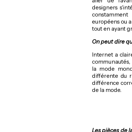
aller de l'av
designers s'int
constamment l
européens ou am
tout en ayant g
On peut dire que
Internet a clai
communautés, ré
la mode mondi
différente du
différence corr
de la mode.
Les pièces de 