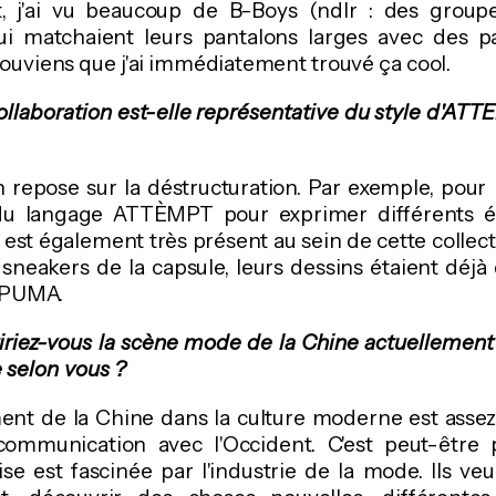
t, j'ai vu beaucoup de B-Boys (ndlr : des group
ui matchaient leurs pantalons larges avec des 
uviens que j'ai immédiatement trouvé ça cool.
ollaboration est-elle représentative du style d'ATT
n repose sur la déstructuration. Par exemple, pour l
i du langage ATTÈMPT pour exprimer différents é
st également très présent au sein de cette collect
 sneakers de la capsule, leurs dessins étaient déj
e PUMA.
iez-vous la scène mode de la Chine actuellement 
e selon vous ?
nt de la Chine dans la culture moderne est assez 
ommunication avec l'Occident. C'est peut-être 
se est fascinée par l'industrie de la mode. Ils ve