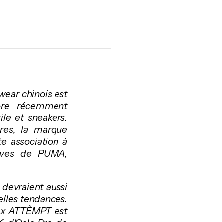
wear chinois est
core récemment
le et sneakers.
res, la marque
e association à
hives de PUMA,
 devraient aussi
elles tendances.
MA x ATTÈMPT est