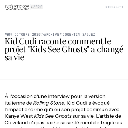
Aller au contenu principal
|
←
2020
#
10045621
09 OCTOBRE 2020
ARCHIVE
CORENTIN SAGUEZ
Kid Cudi raconte comment le
projet "Kids See Ghosts" a changé
sa vie
À l'occasion d'une interview pour la version
italienne de
Rolling Stone
, Kid Cudi a évoqué
l'impact énorme qu'a eu son projet commun avec
Kanye West
Kids
See Ghosts
sur sa vie. L'artiste de
Cleveland n'a pas caché sa santé mentale fragile au