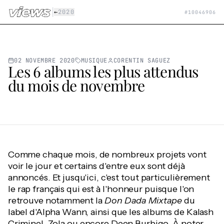
Aller au contenu principal
|
←
2020
#
10046906
02 NOVEMBRE 2020
MUSIQUE
CORENTIN SAGUEZ
Les 6 albums les plus attendus
du mois de novembre
Comme chaque mois, de nombreux projets vont
voir le jour et certains d'entre eux sont déjà
annoncés. Et jusqu'ici, c'est tout particulièrement
le rap français qui est à l'honneur puisque l'on
retrouve notamment la
Don Dada Mixtape
du
label d'Alpha Wann, ainsi que les albums de Kalash
Criminel, Zola ou encore Deen Burbigo. À noter