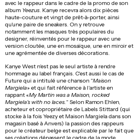
avec le rappeur dans le cadre de la promo de son
album
Yeezus
. Kanye recevra alors dix pièces
haute-couture et vingt de prêt-à-porter, ainsi
qu'une paire de sneakers. On y retrouve
notamment les masques très populaires du
designer, réinventés pour le rappeur avec une
version cloutée, une en mosaïque, une en miroir et
une agrémentée de diverses décorations.
Kanye West n'est pas le seul artiste à rendre
hommage au label français. C'est aussi le cas de
Future qui a intitulé une chanson "
Maison
Margiela
» et qui fait référence à l'artiste en
rappant «
My Martin was a Maison, rocked
Margiela’s with no laces.
" Selon Ramon Ehlen,
acheteur et copropriétaire de Labels Stittard (qui
stocke à la fois Yeezy et Maison Margiela dans son
magasin basé à Anvers) la passion des rappeurs
pour le créateur belge est explicable par le fait que
ses créations dépassent le cadre de la mode,