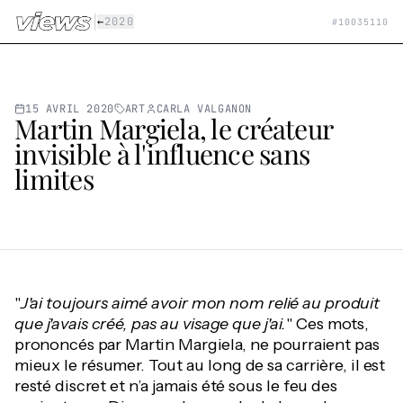
Aller au contenu principal
|
←
2020
#
10035110
15 AVRIL 2020
ART
CARLA VALGANON
Martin Margiela, le créateur
invisible à l'influence sans
limites
"
J'ai toujours aimé avoir mon nom relié au produit
que j'avais créé, pas au visage que j'ai.
" Ces mots,
prononcés par Martin Margiela, ne pourraient pas
mieux le résumer. Tout au long de sa carrière, il est
resté discret et n’a jamais été sous le feu des