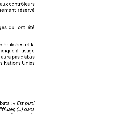
 aux contrôleurs
iquement réservé
ges qui ont été
énéralisées et la
idique à l’usage
y aura pas d’abus
des Nations Unies
bats : «
Est puni
ffuser, (…) dans