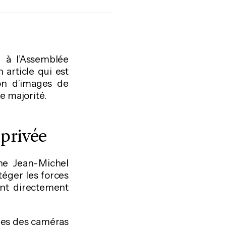
e à l’Assemblée
article qui est
sion d’images de
ge majorité.
 privée
he Jean-Michel
téger les forces
tent directement
ages des caméras