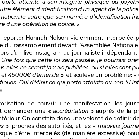
it porté atteinte à son intégrité physique ou psych
utre élément d’identification d’un agent de la polic
nationale autre que son numéro d’identification indi
re d’une opération de police.
»
 reporter Hannah Nelson, violemment interpelée pa
ge du rassemblement devant l’Assemblée Nationale
lors d’un live Instagram du journaliste indépendant
«
Une fois que cette loi sera passée, je pourrais pr
is elles ne seront jamais publiées, ou si elles sont pu
n et 45000€ d'amende
», et soulève un problème: «
floues. Qui définit ce qui porte atteinte ou non à l’i
»
torisation de couvrir une manifestation, les jour
nt demander une «
accréditation
» auprès de la p
intérieur. On constate donc une volonté de définir de
es
», proches des autorités, et les «
mauvais journa
isque d’être interpelés (de manière excessive) pou