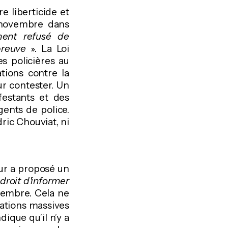
e liberticide et
1 novembre dans
ment refusé de
preuve
». La Loi
es policières au
tions contre la
r contester. Un
estants et des
gents de police.
dric Chouviat, ni
eur a proposé un
 droit d'informer
ovembre. Cela ne
sations massives
dique qu’il n’y a