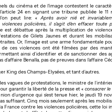
els du cinéma et de l'image contestent le caractèr
l’article 24 en signant une tribune publiée le 1
l’on peut lire: «
Après avoir nié et invariable
 violences policières, il s'agit d'en effacer toute 
e est débattue après la multiplication de violenc
estations de Gilets Jaunes et durant les mobilisa
traites. Or, l'image est une arme fondamentale pou
de ces violences ont été filmées par des manif
ermettant ainsi d’identifier et de sanctionner des a
 d’affaire Benalla, pas de preuves dans l’affaire Cé
ger King des Champs-Elysées, et tant d’autres.
les vagues de protestations, le ministre de l’intéri
 garantir la liberté de la presse et «
consacrer le
union d’urgence qui s’est tenue hier, le jeudi 19 n
pas suffisant. Cinq mois seulement après les mobili
la France contre les violences policières, cette loi in