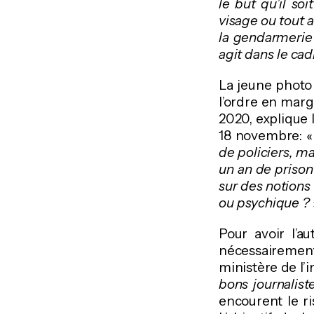
le but qu’il so
visage ou tout a
la gendarmerie 
agit dans le cad
La jeune photo
l’ordre en mar
2020, explique 
18 novembre: 
de policiers, ma
un an de priso
sur des notions 
ou psychique ?
Pour avoir l’au
nécessaireme
ministère de l’
bons journalist
encourent le r