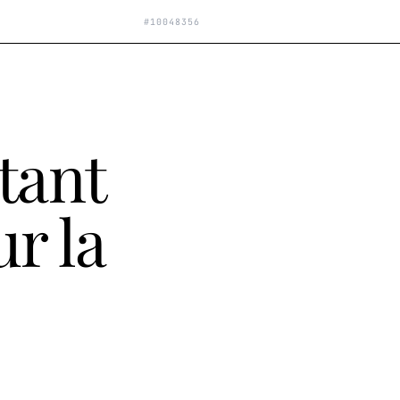
#
10048356
tant
ur la