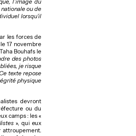
ique, l’image du
e nationale ou de
viduel lorsqu’il
r les forces de
 le 17 novembre
 Taha Bouhafs le
endre des photos
bliées, je risque
Ce texte repose
ntégrité physique
nalistes devront
réfecture ou du
ux camps : les «
listes
», qui eux
r attroupement.