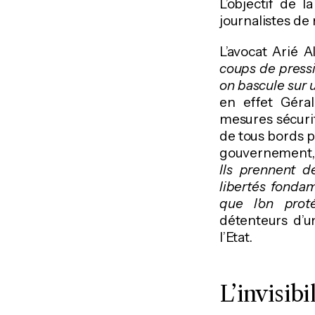
L’objectif de 
journalistes de
L’avocat Arié 
coups de pressi
on bascule sur un
en effet Géral
mesures sécurit
de tous bords po
gouvernement, q
Ils prennent d
libertés fondame
que l'on pro
détenteurs d’
l’Etat.
L’invisibi