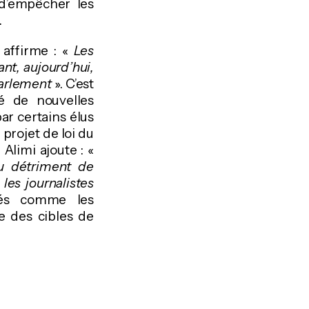
 d’empêcher les
.
 affirme : «
Les
nt, aujourd’hui,
 Parlement
». C’est
té de nouvelles
ar certains élus
 projet de loi du
Alimi ajoute : «
au détriment de
 les journalistes
érés comme les
e des cibles de