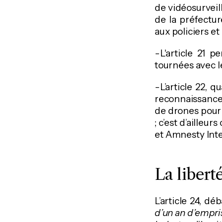
de vidéosurveil
de la préfectur
aux policiers e
-L'article 21 
tournées avec l
-L’article 22, q
reconnaissance 
de drones pour «
; c’est d’ailleu
et Amnesty Inte
La libert
L’article 24, d
d’un an d’empri