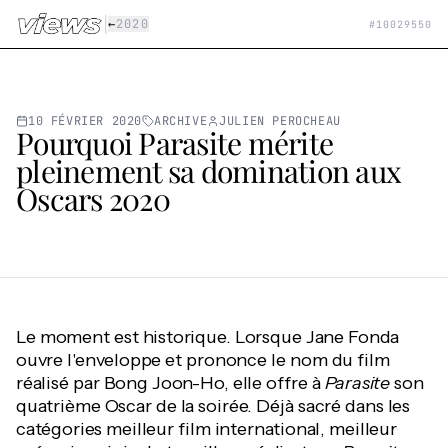
Aller au contenu principal
|
←
2020
#
10029550
10 FÉVRIER 2020
ARCHIVE
JULIEN PEROCHEAU
Pourquoi Parasite mérite
pleinement sa domination aux
Oscars 2020
Le moment est historique. Lorsque Jane Fonda
ouvre l'enveloppe et prononce le nom du film
réalisé par Bong Joon-Ho, elle offre à
Parasite
son
quatrième Oscar de la soirée. Déjà sacré dans les
catégories meilleur film international, meilleur