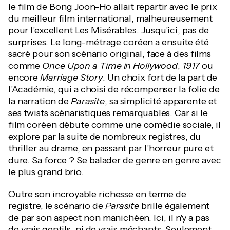
le film de Bong Joon-Ho allait repartir avec le prix
du meilleur film international, malheureusement
pour l'excellent Les Misérables. Jusqu'ici, pas de
surprises. Le long-métrage coréen a ensuite été
sacré pour son scénario original, face à des films
comme
Once Upon a Time in Hollywood
,
1917
ou
encore
Marriage Story
. Un choix fort de la part de
l'Académie, qui a choisi de récompenser la folie de
la narration de
Parasite
, sa simplicité apparente et
ses twists scénaristiques remarquables. Car si le
film coréen débute comme une comédie sociale, il
explore par la suite de nombreux registres, du
thriller au drame, en passant par l'horreur pure et
dure. Sa force ? Se balader de genre en genre avec
le plus grand brio.
Outre son incroyable richesse en terme de
registre, le scénario de
Parasite
brille également
de par son aspect non manichéen. Ici, il n'y a pas
de vrais gentils, ni de vrais méchants. Seulement