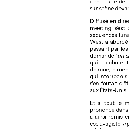
une coupe de c
sur scène devan
Diffusé en dire
meeting s'est
séquences luna
West a abordé 
passant par les 
demandé "
un s
qui chuchotent 
de roue, le mee
qui interroge s
s'en foutait d'
aux États-Unis :
Et si tout le 
prononcé dans 
a ainsi remis 
esclavagiste. A