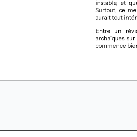
instable, et q
Surtout, ce me
aurait tout int
Entre un révi
archaïques sur
commence bien m