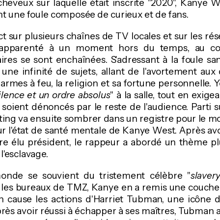
heveux sur laquelle était inscrite "2020", Kanye 
t une foule composée de curieux et de fans.
ct sur plusieurs chaînes de TV locales et sur les rés
 apparenté à un moment hors du temps, au co
ires se sont enchaînées. S'adressant à la foule sa
une infinité de sujets, allant de l'avortement aux
armes à feu, la religion et sa fortune personnelle. 
ilence et un ordre absolus
" à la salle, tout en exig
soient dénoncés par le reste de l'audience. Parti 
ting va ensuite sombrer dans un registre pour le m
ur l'état de santé mentale de Kanye West. Après avoi
être élu président, le rappeur a abordé un thème p
 l'esclavage.
monde se souvient du tristement célèbre "
slaver
les bureaux de TMZ, Kanye en a remis une couche 
en cause les actions d'Harriet Tubman, une icône 
près avoir réussi à échapper à ses maîtres, Tubman a