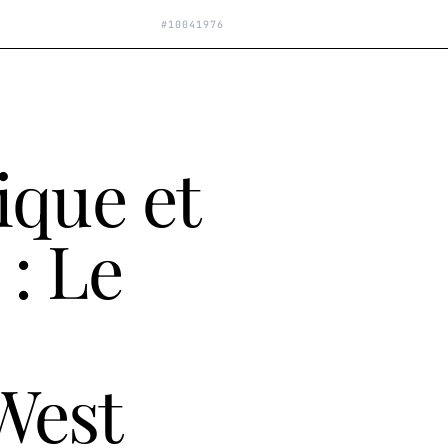
#
10041976
ique et
: Le
West