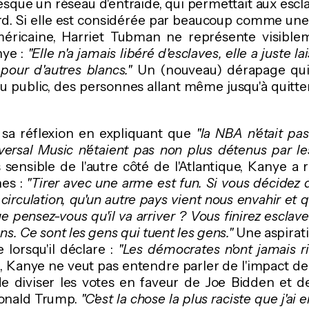
sque un réseau d'entraide, qui permettait aux escla
ord. Si elle est considérée par beaucoup comme une
américaine, Harriet Tubman ne représente visibl
nye :
"Elle n'a jamais libéré d'esclaves, elle a juste la
r pour d'autres blancs."
Un (nouveau) dérapage qui
public, des personnes allant même jusqu'à quitter 
 sa réflexion en expliquant que
"la NBA n'était pa
versal Music n'étaient pas non plus détenus par le
s sensible de l'autre côté de l'Atlantique, Kanye a 
nes :
"Tirer avec une arme est fun. Si vous décidez d
 circulation, qu'un autre pays vient nous envahir et 
e pensez-vous qu'il va arriver ? Vous finirez esclav
ns. Ce sont les gens qui tuent les gens."
Une aspirat
 lorsqu'il déclare :
"Les démocrates n'ont jamais ri
, Kanye ne veut pas entendre parler de l'impact de
de diviser les votes en faveur de Joe Bidden et d
Donald Trump.
"C'est la chose la plus raciste que j'ai