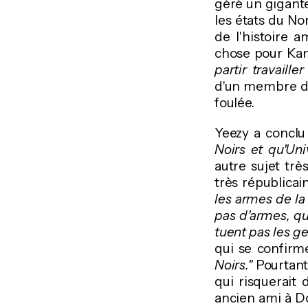
géré un gigante
les états du N
de l'histoire 
chose pour Ka
partir travaille
d'un membre du 
foulée.
Yeezy a conclu
Noirs et qu'Uni
autre sujet trè
très républicai
les armes de la
pas d'armes, qu
tuent pas les ge
qui se confirme
Noirs."
Pourtant
qui risquerait 
ancien ami à 