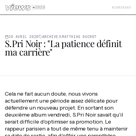
Aller au contenu principal
|
←
2020
#
10035603
20 AVRIL 2020
ARCHIVE
MATTHIAS DUCROT
S.Pri Noir : "La patience définit
ma carrière"
Cela ne fait aucun doute, nous vivons
actuellement une période assez délicate pour
défendre un nouveau projet. En sortant son
deuxième album vendredi, S.Pri Noir savait qu'il
serait difficile d'optimiser sa promotion. Le
rappeur parisien a tout de même tenu à maintenir
sa date de sortie, afin d'offrir une parenthèse