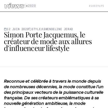
Aller au contenu principal
|
←
2020
#
10039695
12 JUIN 2020
STYLE
GWENDELINE JERAD
Simon Porte Jacquemus, le
créateur de mode aux allures
d'influenceur lifestyle
Reconnue et célébrée à travers le monde depuis
de nombreuses décennies, la mode constitue l’un
des principaux vecteurs de la puissance culturelle
française. De ses créateurs emblématiques à sa
nouvelle génération ambitieuse, la mode