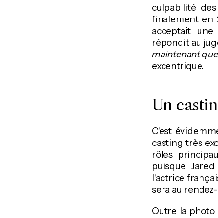
culpabilité de
finalement en 
acceptait une 
répondit au juge
maintenant que
excentrique.
Un casti
C'est évidemmen
casting très ex
rôles principa
puisque Jared 
l'actrice franç
sera au rendez-
Outre la photo