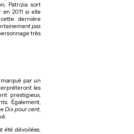
, Patrizia sort
en 2011 si elle
 cette dernière
 certainement pas
 personnage très
ra marqué par un
terpréteront les
nt prestigieux,
nts. Également,
ie
Dix pour cent
,
ué.
 été dévoilées.