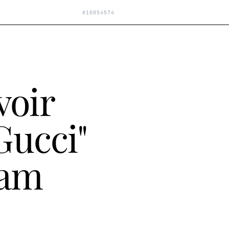
#
10054574
voir
Gucci"
dam