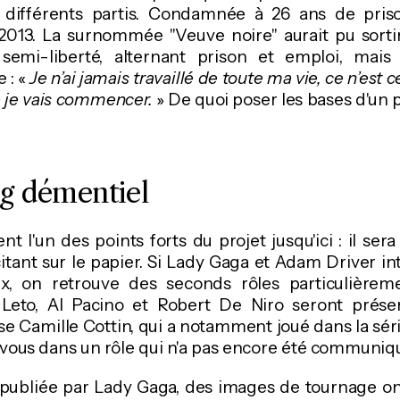
s différents partis. Condamnée à 26 ans de prison
2013. La surnommée "Veuve noire" aurait pu sortir 
semi-liberté, alternant prison et emploi, mais
 : «
Je n’ai jamais travaillé de toute ma vie, ce n’est
 je vais commencer.
» De quoi poser les bases d'un
ng démentiel
t l'un des points forts du projet jusqu'ici : il se
citant sur le papier. Si Lady Gaga et Adam Driver in
ux, on retrouve des seconds rôles particulièreme
Leto, Al Pacino et Robert De Niro seront prése
aise Camille Cottin, qui a notamment joué dans la sér
vous dans un rôle qui n'a pas encore été communiq
 publiée par Lady Gaga, des images de tournage ont