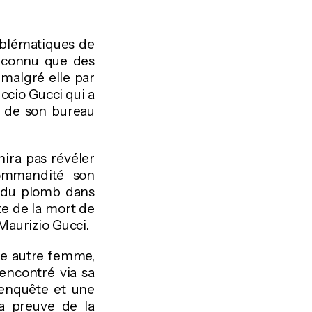
emblématiques de
as connu que des
 malgré elle par
uccio Gucci qui a
e de son bureau
inira pas révéler
commandité son
is du plomb dans
te de la mort de
 Maurizio Gucci.
une autre femme,
rencontré via sa
d'enquête et une
la preuve de la