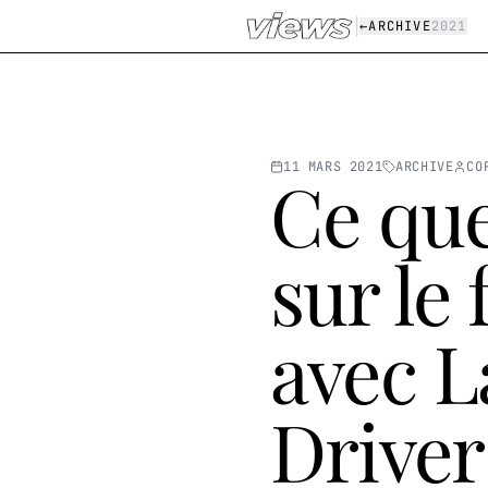
Aller au contenu principal
|
←
ARCHIVE
2021
11 MARS 2021
ARCHIVE
CO
Ce que
sur le
avec L
Driver