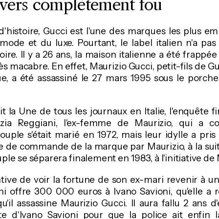
ivers complètement fou
d'histoire, Gucci est l'une des marques les plus 
a mode et du luxe. Pourtant, le label italien n'a p
re. Il y a 26 ans, la maison italienne a été frappée
rès macabre. En effet, Maurizio Gucci, petit-fils de G
e, a été assassiné le 27 mars 1995 sous le porch
fait la Une de tous les journaux en Italie, l'enquête f
rizia Reggiani, l'ex-femme de Maurizio, qui a 
couple s'était marié en 1972, mais leur idylle a pr
rise de commande de la marque par Maurizio, à la sui
ple se séparera finalement en 1983, à l'initiative de
ntive de voir la fortune de son ex-mari revenir à 
ni offre 300 000 euros à Ivano Savioni, qu'elle a 
u'il assassine Maurizio Gucci. Il aura fallu 2 ans 
e d'Ivano Savioni pour que la police ait enfin 