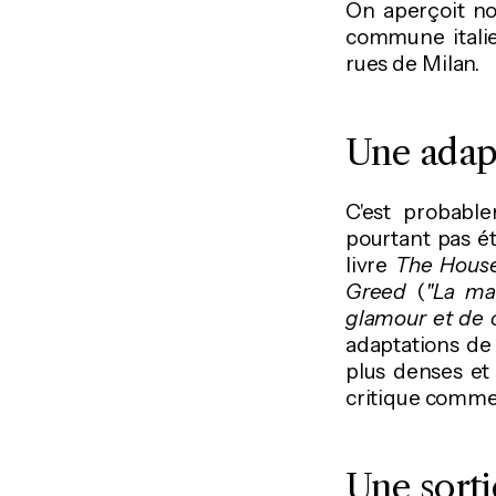
On aperçoit no
commune itali
rues de Milan.
Une adapt
C'est probable
pourtant pas ét
livre
The House
Greed
(
"La mai
glamour et de c
adaptations de 
plus denses et 
critique comme 
Une sort