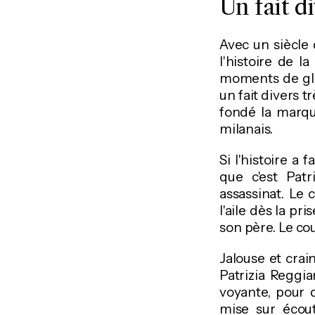
Un fait d
Avec un siècle 
l'histoire de l
moments de gloi
un fait divers t
fondé la marqu
milanais.
Si l'histoire a 
que c'est Pat
assassinat. Le 
l'aile dès la p
son père. Le cou
Jalouse et crai
Patrizia Reggia
voyante, pour q
mise sur écout