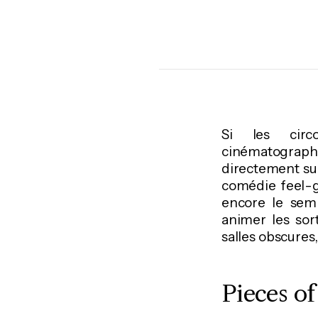
Si les circo
cinématographiq
directement sur
comédie feel-
encore le sem
animer les sor
salles obscures,
Pieces o