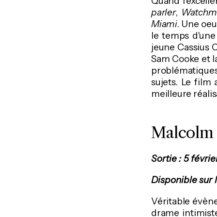
Quand l'excelle
parler
,
Watchm
Miami
. Une oeu
le temps d'une
jeune Cassius C
Sam Cooke et la
problématique
sujets. Le film
meilleure réali
Malcolm
Sortie : 5 févrie
Disponible sur 
Véritable évène
drame intimis