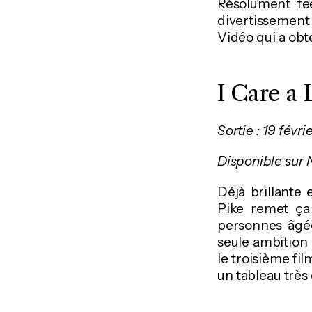
Résolument fe
divertissement 
Vidéo qui a obt
I Care a 
Sortie : 19 févri
Disponible sur N
Déjà brillante
Pike remet ça 
personnes âgée
seule ambition 
le troisième fil
un tableau très