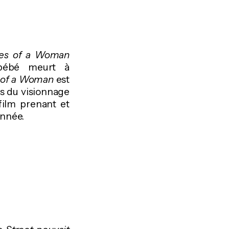
ces of a Woman
 bébé meurt à
 of a Woman
est
as du visionnage
film prenant et
année.