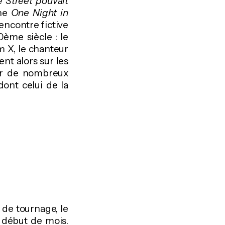
e Street pouvait
nne
One Night in
rencontre fictive
ème siècle : le
m X, le chanteur
nt alors sur les
ur de nombreux
dont celui de la
 de tournage, le
n début de mois.