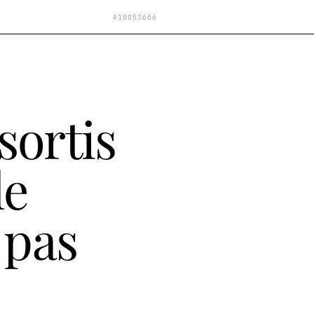
#
10053656
sortis
le
 pas