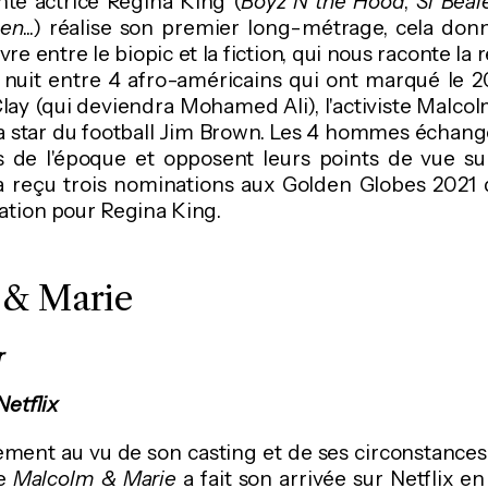
nte actrice Regina King (
Boyz N the Hood
,
Si Beal
en
...) réalise son premier long-métrage, cela do
vre entre le biopic et la fiction, qui nous raconte la 
 nuit entre 4 afro-américains qui ont marqué le 20
lay (qui deviendra Mohamed Ali), l'activiste Malcol
 star du football Jim Brown. Les 4 hommes échange
s de l'époque et opposent leurs points de vue s
 a reçu trois nominations aux Golden Globes 2021 
sation pour Regina King.
 & Marie
r
Netflix
ment au vu de son casting et de ses circonstances
te
Malcolm & Marie
a fait son arrivée sur Netflix e