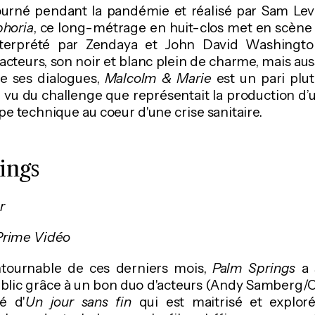
ourné pendant la pandémie et réalisé par Sam Levin
horia
, ce long-métrage en huit-clos met en scène
nterprété par Zendaya et John David Washington
acteurs, son noir et blanc plein de charme, mais auss
e ses dialogues,
Malcolm & Marie
est un pari plutôt
u vu du challenge que représentait la production d’
e technique au coeur d'une crise sanitaire.
ings
r
 Prime Vidéo
tournable de ces derniers mois,
Palm Springs
a 
public grâce à un bon duo d'acteurs (Andy Samberg/Cri
é d'
Un jour sans fin
qui est maitrisé et exploré