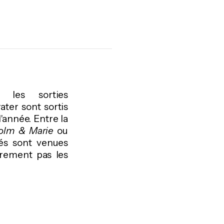
t les sorties
ater sont sortis
'année. Entre la
olm & Marie
ou
és sont venues
irement pas les