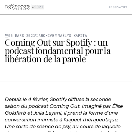
Aller au contenu principal
|
←
2021
#
10054289
05 MARS 2021
ARCHIVE
MAËLYS KAPITA
Coming Out sur Spotify : un
podcast fondamental pour la
libération de la parole
Depuis le 4 février, Spotify diffuse la seconde
saison du podcast Coming Out. Imaginé par Élise
Goldfarb et Julia Layani, il prend la forme d’une
conversation intimiste à l’aspect thérapeutique.
Une sorte de séance de psy, au cours de laquelle