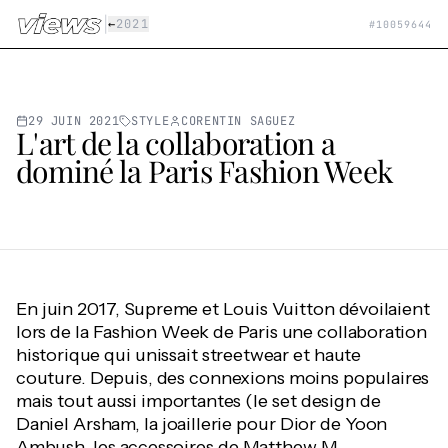
Aller au contenu principal
|
←
2021
#
10059644
29 JUIN 2021
STYLE
CORENTIN SAGUEZ
L'art de la collaboration a
dominé la Paris Fashion Week
En juin 2017, Supreme et Louis Vuitton dévoilaient
lors de la Fashion Week de Paris une collaboration
historique qui unissait streetwear et haute
couture. Depuis, des connexions moins populaires
mais tout aussi importantes (le set design de
Daniel Arsham, la joaillerie pour Dior de Yoon
Ambush, les accessoires de Matthew M.