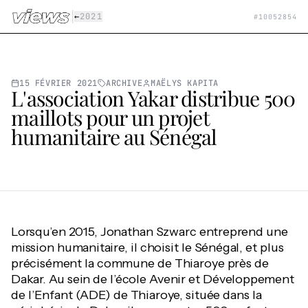
Aller au contenu principal
|
←
2021
#
10052854
15 FÉVRIER 2021
ARCHIVE
MAËLYS KAPITA
L'association Yakar distribue 500
maillots pour un projet
humanitaire au Sénégal
Lorsqu’en 2015, Jonathan Szwarc entreprend une
mission humanitaire, il choisit le Sénégal, et plus
précisément la commune de Thiaroye près de
Dakar. Au sein de l’école Avenir et Développement
de l’Enfant (ADE) de Thiaroye, située dans la