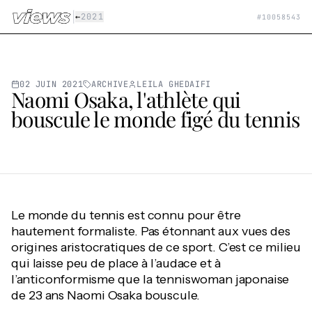
Aller au contenu principal
|
←
2021
#
10058543
02 JUIN 2021
ARCHIVE
LEILA GHEDAIFI
Naomi Osaka, l'athlète qui
bouscule le monde figé du tennis
Le monde du tennis est connu pour être
hautement formaliste. Pas étonnant aux vues des
origines aristocratiques de ce sport. C’est ce milieu
qui laisse peu de place à l’audace et à
l’anticonformisme que la tenniswoman japonaise
de 23 ans Naomi Osaka bouscule.