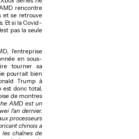
 Xbox Series ne
qu'AMD rencontre
 et se retrouve
 Et si la Covid-
est pas la seule
, l'entreprise
ionnée en sous-
ire tourner sa
ie pourrait bien
Donald Trump à
 est donc total,
oise de montres
uche AMD est un
i l'an dernier.
eaux processeurs
ricant chinois a
 les chaînes de