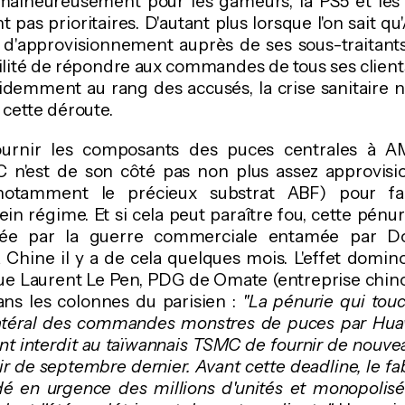
 malheureusement pour les gameurs, la PS5 et les
 pas prioritaires. D'autant plus lorsque l'on sait 
d'approvisionnement auprès de ses sous-traitants
ilité de répondre aux commandes de tous ses clients.
idemment au rang des accusés, la crise sanitaire n'
cette déroute.
urnir les composants des puces centrales à AMD
 n'est de son côté pas non plus assez approvis
otamment le précieux substrat ABF) pour fa
ein régime. Et si cela peut paraître fou, cette pénur
sée par la guerre commerciale entamée par 
a Chine il y a de cela quelques mois. L'effet domino
ue Laurent Le Pen, PDG de Omate (entreprise chin
ans les colonnes du parisien :
"La pénurie qui to
éral des commandes monstres de puces par Huawe
ont interdit au taïwannais TSMC de fournir de nouv
ir de septembre dernier. Avant cette deadline, le fab
en urgence des millions d'unités et monopolisé