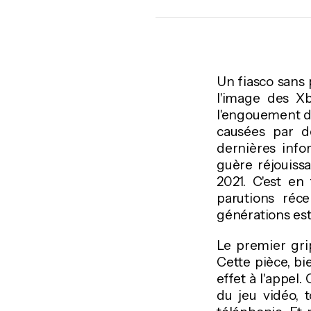
Un fiasco sans 
l'image des X
l'engouement d
causées par d
dernières info
guère réjouissa
2021. C'est en
parutions réc
générations est
Le premier gri
Cette pièce, b
effet à l'appel
du jeu vidéo, 