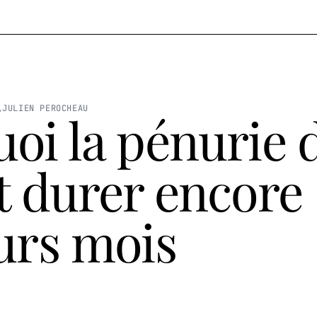
JULIEN PEROCHEAU
oi la pénurie 
t durer encore
urs mois