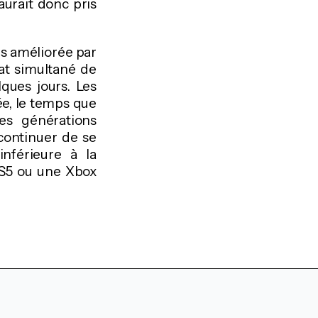
urait donc pris
lus améliorée par
hat simultané de
ques jours. Les
ée, le temps que
es générations
continuer de se
inférieure à la
PS5 ou une Xbox