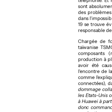
téléphonie. Et
sont absolument
des problèmes 
dans l'impossib
19 se trouve év
responsable de 
Chargée de fo
taïwanise TSMC
composants (n
production à pl
avoir été cau
l'encontre de l
comme l'expliq
connectées), d
dommage collat
les Etats-Unis 
à Huawei à part
donc commandé 