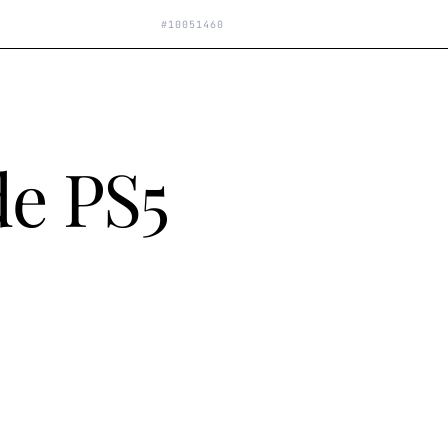
#
10051460
de PS5