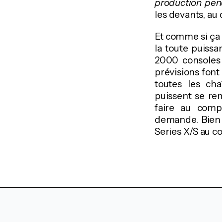
production pend
les devants, au 
Et comme si ça n
la toute puissa
2000 consoles 
prévisions font
toutes les ch
puissent se re
faire au compt
demande. Bien 
Series X/S au c