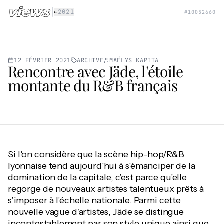
Aller au contenu principal
|
←
2021
#
10052660
12 FÉVRIER 2021
ARCHIVE
MAËLYS KAPITA
Rencontre avec Jäde, l'étoile
montante du R&B français
Si l'on considère que la scène hip-hop/R&B
lyonnaise tend aujourd'hui à s'émanciper de la
domination de la capitale, c’est parce qu’elle
regorge de nouveaux artistes talentueux prêts à
s’imposer à l'échelle nationale. Parmi cette
nouvelle vague d’artistes, Jäde se distingue
incontestablement par son style unique ainsi que