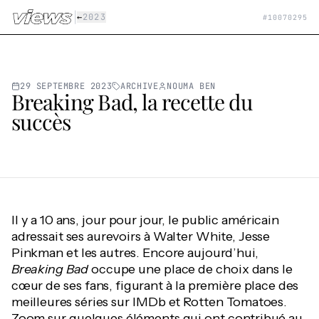
Aller au contenu principal
|
←
2023
#
10070295
29 SEPTEMBRE 2023
ARCHIVE
NOUMA BEN
Breaking Bad, la recette du
succès
Il y a 10 ans, jour pour jour, le public américain
adressait ses aurevoirs à Walter White, Jesse
Pinkman et les autres. Encore aujourd’hui,
Breaking
Bad
occupe une place de choix dans le
cœur de ses fans, figurant à la première place des
meilleures séries sur IMDb et Rotten Tomatoes.
Zoom sur quelques éléments qui ont contribué au