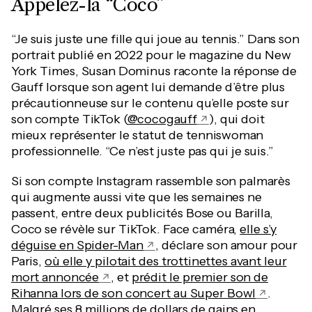
Appelez-la “Coco”
“Je suis juste une fille qui joue au tennis.” Dans son
portrait publié en 2022 pour le magazine du New
York Times, Susan Dominus raconte la réponse de
Gauff lorsque son agent lui demande d’être plus
précautionneuse sur le contenu qu’elle poste sur
son compte TikTok (
@cocogauff
), qui doit
mieux représenter le statut de tenniswoman
professionnelle. “Ce n’est juste pas qui je suis.”
Si son compte Instagram rassemble son palmarès
qui augmente aussi vite que les semaines ne
passent, entre deux publicités Bose ou Barilla,
Coco se révèle sur TikTok. Face caméra,
elle s’y
déguise en Spider-Man
, déclare son amour pour
Paris,
où elle y pilotait des trottinettes avant leur
mort annoncée
, et
prédit le premier son de
Rihanna lors de son concert au Super Bowl
.
Malgré ses 8 millions de dollars de gains en