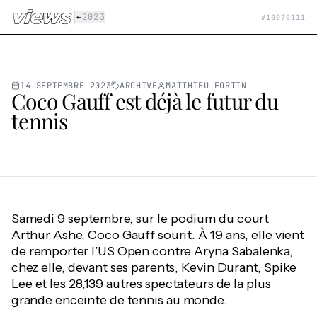
Aller au contenu principal
|
←
2023
#
10070111
14 SEPTEMBRE 2023
ARCHIVE
MATTHIEU FORTIN
Coco Gauff est déjà le futur du
tennis
Samedi 9 septembre, sur le podium du court
Arthur Ashe, Coco Gauff sourit. À 19 ans, elle vient
de remporter l’US Open contre Aryna Sabalenka,
chez elle, devant ses parents, Kevin Durant, Spike
Lee et les 28,139 autres spectateurs de la plus
grande enceinte de tennis au monde.