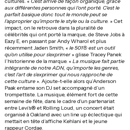
cultures. «
C’est arrivé de façon organique, grâce
aux différentes personnes qui l’ont porté. C’est le
parfait basique donc tout le monde peut se
l’approprier qu’importe le style ou la culture.
» Cet
impact, on le retrouve dans la pluralité de
célébrités qui ont porté la marque, de Steve Jobs à
Eazy E, en passant par Andy Wharol et plus
récemment Jaden Smith, «
le 501® est un outil
qu’on utilise pour s’exprimer
» glisse Tracey Panek
l’historienne de la marque. «
La musique fait partie
intégrante de notre ADN, qu’importe les genres,
c'est l’art de s’exprimer qui nous rapproche de
cette culture
». Ajoute-t-elle alors qu’Anderson
Paak entame son DJ set accompagné d’un
trompettiste. La musique, élément fort de cette
semaine de fête, dans le cadre d'un partenariat
entre Levi's® et Rolling Loud, un concert était
organisé à Oakland avec un line up éclectique qui
mettait en tête d’affiche Kehlani et le jeune
rappeur Cordae.