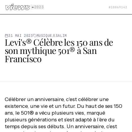
Aller au contenu principal
|
←
2023
#
10069142
31 MAI 2023
MUSIQUE
SALIM
Levi's® Célèbre les 150 ans de
son mythique 501® à San
Francisco
Célébrer un anniversaire, c'est célébrer une
existence, une vie et un futur. Du haut de ses 150
ans, le 501® a vécu plusieurs vies, marqué
plusieurs générations et s’est adapté à l’ère du
temps depuis ses débuts. Un anniversaire, c’est