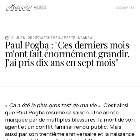
Aller au contenu principal
|
←
2023
#
10069486
16 JUIN 2023
ARCHIVE
JESSIE NGANGA
Paul Pogba : "Ces derniers mois
m'ont fait énormément grandir.
J'ai pris dix ans en sept mois"
« Ça a été le plus gros test de ma vie ».
C’est ainsi
que Paul Pogba résume sa saison. Une année
marquée par de multiples blessures, la mort de son
agent et un conflit familial rendu public. Mais
aussi par son trentième anniversaire et la naissance