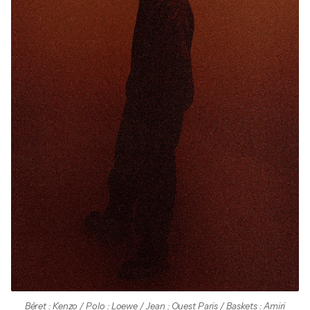
Béret : Kenzo / Polo : Loewe / Jean : Ouest Paris / Baskets : Amiri