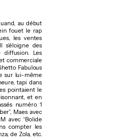
 quand, au début
in fouet le rap
ues, les ventes
Il s’éloigne des
diffusion. Les
 et commerciale
 Ghetto Fabulous
lie sur lui-même
heure, tapi dans
es pointaient le
oisonnant, et en
lassés numéro 1
mber”, Maes avec
DM avec “Bolide
ans compter les
a, de Zola, etc.