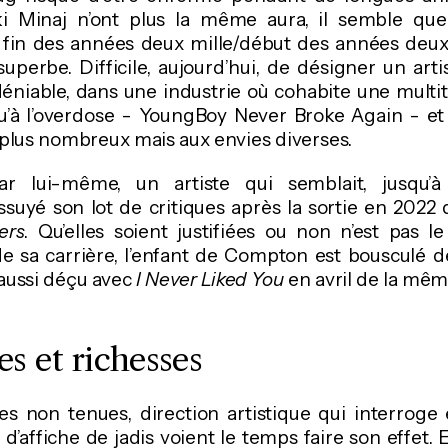
i Minaj n’ont plus la même aura, il semble que 
 fin des années deux mille/début des années deux m
uperbe. Difficile, aujourd’hui, de désigner un arti
éniable, dans une industrie où cohabite une multit
qu’à l’overdose - YoungBoy Never Broke Again - et 
 plus nombreux mais aux envies diverses.
r lui-même, un artiste qui semblait, jusqu’à 
essuyé son lot de critiques après la sortie en 2022
ers
. Qu’elles soient justifiées ou non n’est pas le
e sa carrière, l’enfant de Compton est bousculé d
i aussi déçu avec
I Never Liked You
en avril de la mê
s et richesses
s non tenues, direction artistique qui interroge e
 d’affiche de jadis voient le temps faire son effet.