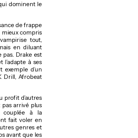
qui dominent le
sance de frappe
le mieux compris
ampirise tout,
mais en diluant
e pas. Drake est
et l’adapte à ses
ait exemple d’un
Drill, Afrobeat
u profit d’autres
 pas arrivé plus
g couplée à la
t fait voler en
autres genres et
mps avant que les