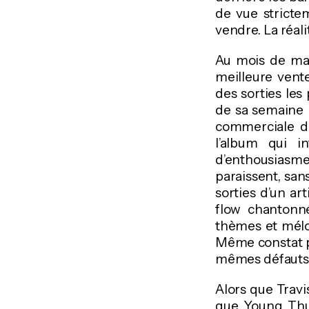
de vue stricte
vendre. La réalit
Au mois de mai
meilleure vente
des sorties les
de sa semaine 
commerciale de
l’album qui i
d’enthousiasme
paraissent, san
sorties d’un a
flow chantonné
thèmes et mélodi
Même constat po
mêmes défauts
Alors que Travis
que Young Thu