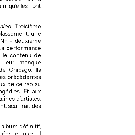
n qu’elles font
aled
. Troisième
 classement, une
 NF - deuxième
. La performance
t le contenu de
as leur manque
de Chicago. Ils
tres précédentes
ux de ce rap au
agédies. Et aux
aines d’artistes.
nt, souffrait des
 album définitif,
es, et que Lil