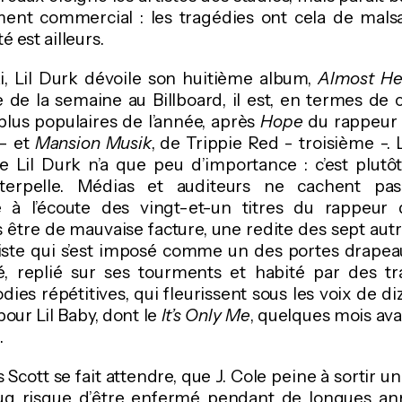
ment commercial : les tragédies ont cela de malsai
é est ailleurs.
, Lil Durk dévoile son huitième album,
Almost He
 de la semaine au Billboard, il est, en termes de
 plus populaires de l’année, après
Hope
du rappeur
- et
Mansion Musik
, de Trippie Red - troisième -
 Lil Durk n’a que peu d’importance : c’est plutô
nterpelle. Médias et auditeurs ne cachent p
 à l’écoute des vingt-et-un titres du rappeur 
s être de mauvaise facture, une redite des sept au
rtiste qui s’est imposé comme un des portes drapea
, replié sur ses tourments et habité par des tr
es répétitives, qui fleurissent sous les voix de diz
ur Lil Baby, dont le
It’s Only Me
, quelques mois ava
.
 Scott se fait attendre, que J. Cole peine à sortir un
g risque d’être enfermé pendant de longues anné