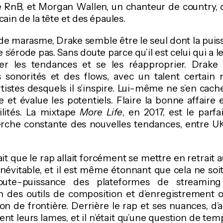
te RnB, et Morgan Wallen, un chanteur de country, 
cain de la tête et des épaules.
de marasme, Drake semble être le seul dont la puis
s’érode pas. Sans doute parce qu’il est celui qui a 
r les tendances et se les réapproprier. Drake v
s sonorités et des flows, avec un talent certain 
artistes desquels il s’inspire. Lui-même ne s’en cach
le et évalue les potentiels. Flaire la bonne affaire 
ilités. La mixtape
More Life
, en 2017, est le parf
erche constante des nouvelles tendances, entre UK 
t que le rap allait forcément se mettre en retrait a
 inévitable, et il est même étonnant que cela ne soit
toute-puissance des plateformes de streamin
n des outils de composition et d’enregistrement on
ion de frontière. Derrière le rap et ses nuances, d’
ient leurs lames, et il n’était qu’une question de te