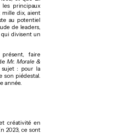
les principaux
ille dix, aient
ste au potentiel
ude de leaders,
qui divisent un
présent, faire
 de
Mr. Morale &
 sujet : pour la
e son piédestal.
me année.
t créativité en
 En 2023, ce sont