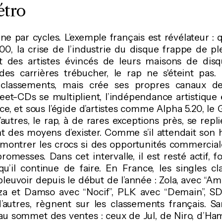
étro
ne par cycles. L’exemple français est révélateur :
0, la crise de l’industrie du disque frappe de ple
it des artistes évincés de leurs maisons de disq
des carrières trébucher, le rap ne s'éteint pas. 
lassements, mais crée ses propres canaux de 
reet-CDs se multiplient, l’indépendance artistique
ice, et sous l’égide d’artistes comme Alpha 5.20, le
autres, le rap, à de rares exceptions près, se rep
t des moyens d’exister. Comme s’il attendait son 
 montrer les crocs si des opportunités commercial
romesses. Dans cet intervalle, il est resté actif, f
 qu’il continue de faire. En France, les singles c
leuvoir depuis le début de l’année : Zola, avec “A
mza et Damso avec “Nocif”, PLK avec “Demain”, S
’autres, règnent sur les classements français. S
u sommet des ventes : ceux de Jul, de Niro, d’Hamz