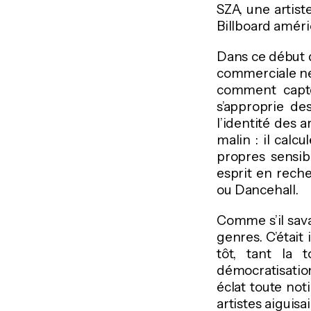
SZA, une artis
Billboard améri
Dans ce début 
commerciale ne 
comment capte
s’approprie de
l’identité des 
malin : il calcu
propres sensib
esprit en rech
ou Dancehall.
Comme s’il savai
genres. C’était
tôt, tant la 
démocratisatio
éclat toute not
artistes aiguisa