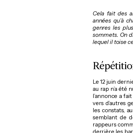
Cela fait des 
années qu’à c
genres les plu
sommets. On dir
lequel il toise 
Répétitio
Le 12 juin dern
au rap n’a été n
l’annonce a fai
vers d’autres g
les constats, a
semblant de dé
rappeurs comme 
derrière les bar