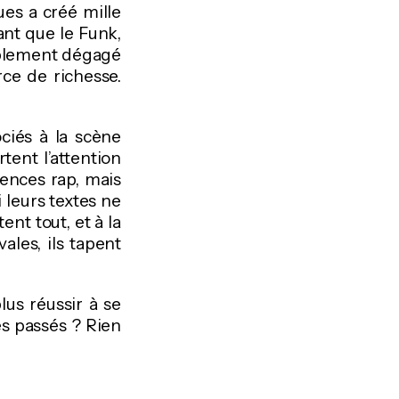
lues a créé mille
ant que le Funk,
implement dégagé
rce de richesse.
ciés à la scène
tent l’attention
uences rap, mais
 leurs textes ne
nt tout, et à la
ales, ils tapent
lus réussir à se
s passés ? Rien