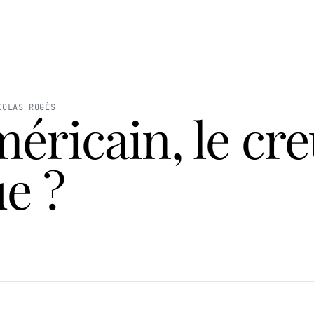
COLAS ROGÈS
éricain, le cr
ue ?