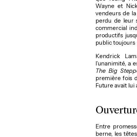
Wayne et Nick
vendeurs de la
perdu de leur s
commercial ind
productifs jus
public toujours
Kendrick Lama
l’unanimité, a 
The Big Stepp
première fois d
Future avait lu
Ouverture
Entre promesse
berne, les têtes