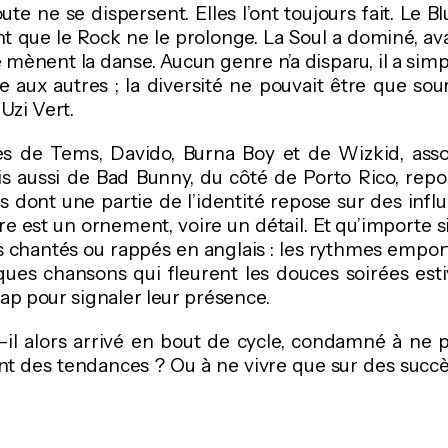
te ne se dispersent. Elles l’ont toujours fait. Le B
nt que le Rock ne le prolonge. La Soul a dominé, av
e mènent la danse. Aucun genre n’a disparu, il a s
 aux autres ; la diversité ne pouvait être que sou
Uzi Vert.
 de Tems, Davido, Burna Boy et de Wizkid, asso
s aussi de Bad Bunny, du côté de Porto Rico, repor
es dont une partie de l’identité repose sur des infl
re est un ornement, voire un détail. Et qu’importe si
s chantés ou rappés en anglais : les rythmes emporte
ues chansons qui fleurent les douces soirées estiv
rap pour signaler leur présence.
-il alors arrivé en bout de cycle, condamné à ne p
nt des tendances ? Ou à ne vivre que sur des succè