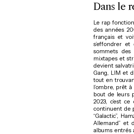
Dans le r
Le rap fonction
des années 200
français et vo
s’effondrer et 
sommets des c
mixtapes et st
devient salvatr
Gang, LIM et d’
tout en trouvan
l’ombre, prêt à
bout de leurs p
2023, c’est ce
continuent de p
“Galactic”, Ha
Allemand” et d
albums entrés a