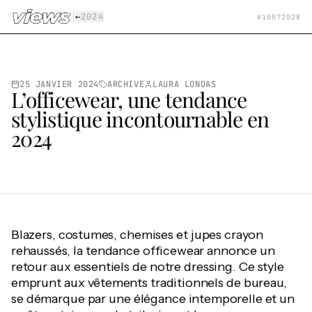
Aller au contenu principal
|
←
2024
#
10072028
25 JANVIER 2024
ARCHIVE
LAURA LONDAS
L’officewear, une tendance
stylistique incontournable en
2024
Blazers, costumes, chemises et jupes crayon
rehaussés, la tendance officewear annonce un
retour aux essentiels de notre dressing. Ce style
emprunt aux vêtements traditionnels de bureau,
se démarque par une élégance intemporelle et un